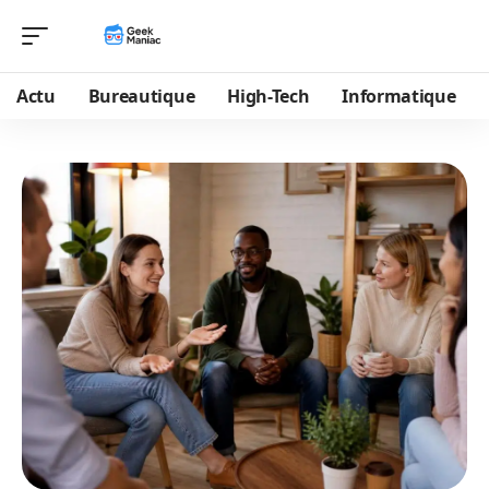
Actu
Bureautique
High-Tech
Informatique