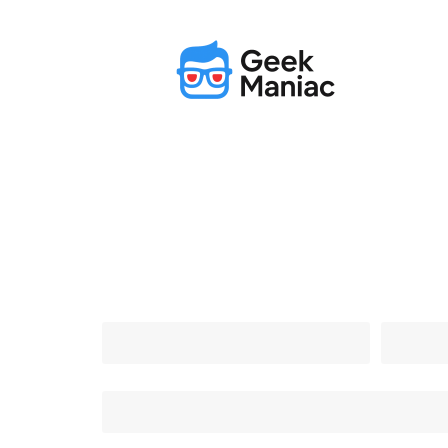
Actu
Bureautique
High-Tech
Contactez-nous
Nom (obligatoire)
Email (ob
Objet
Message