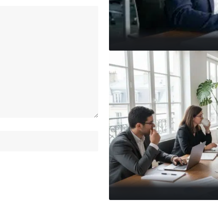
uté ?