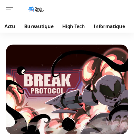
Actu
Bureautique
High-Tech
Informatique