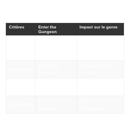
capturer l’essence d’un véritable rogue-like,
établissant ainsi un standard dans l’industrie.
Critères
Enter the
Impact sur le genre
Gungeon
Plus de 14
Influence accrue des
Vente
millions de
rogue-likes
copies
Bullet-hell
Réinvention des
Mécanique
innovant
combats
Coopération
Renforcement de la
Multijoueur
dynamique
communauté
Environnements
Augmentation de
Rejouabilité
aléatoires
l’engagement
La bande-son et l’esthétique pixel art