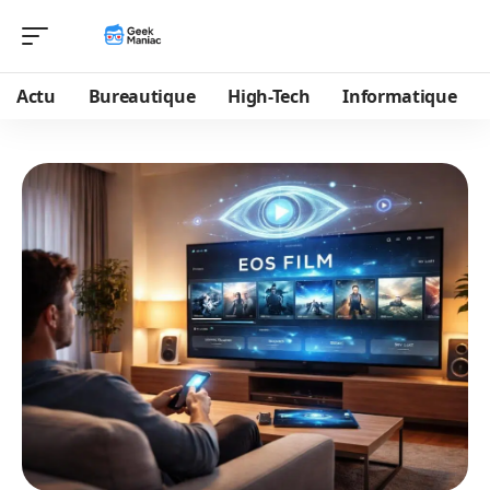
Actu
Bureautique
High-Tech
Informatique