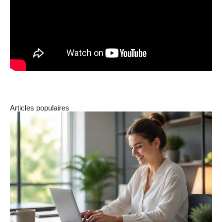
Articles populaires