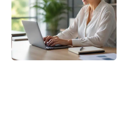
BUREAUTIQUE
Les avantages d’utiliser un modificateur de texte
pour reformuler votre contenu