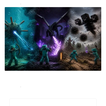
High-Tech
4 juillet 2026
Les différents types de boss dans Minecraft et
comment les combattre
High-Tech
5 juillet 2026
Recherche