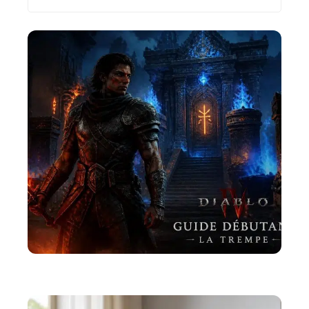
Les plus récents
ACTU
La Diablo 4 trempe : un guide pour les débutants