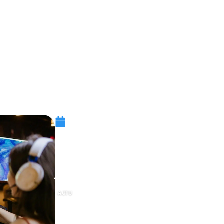
Informatique
Marketing
Sécurité
10 mars 2026
L’influence du g
jeux de casino e
ACTU