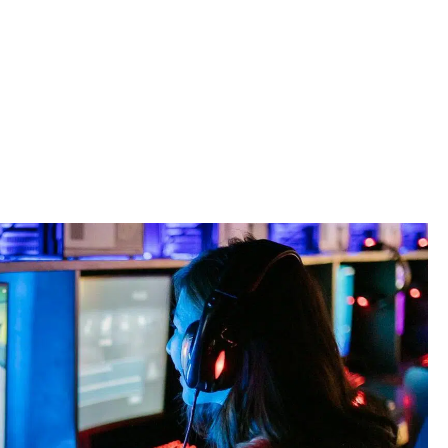
tains jeux, atteindre un score particulier ou
ois l’objectif atteint, des récompenses ou des
ment et donne une dimension plus ludique à