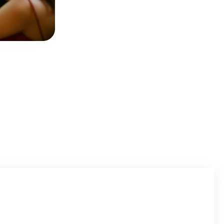
. Ces dernières années, les casinos en ligne ont
ence de l’industrie du jeu vidéo. Les plateformes
ser des jeux classiques : elles cherchent
active, immersive et dynamique.
La gamification des jeux de casino