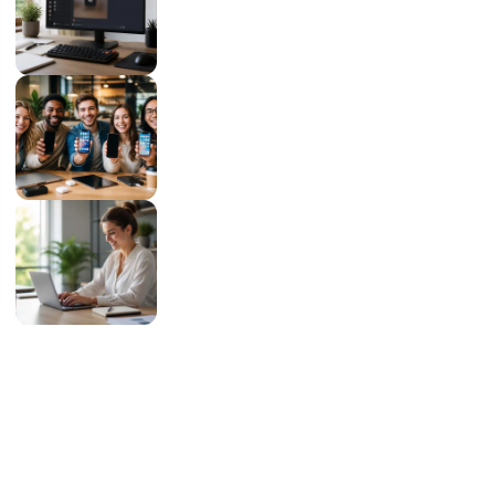
Les astuces pour
réussir à mettre une
image en spoiler
Discord à chaque fois
INFORMATIQUE
Les avantages de
Phone Rescue gratuit :
avis d’utilisateurs
satisfaits
BUREAUTIQUE
Les avantages d’utiliser
un modificateur de
texte pour reformuler
votre contenu