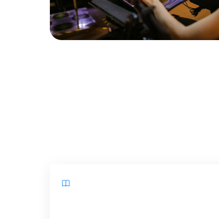
L’univers du jeu en ligne évolue très vite
beaucoup changé, notamment sous l’influ
modernes ne se contentent plus de propo
désormais à offrir une expérience inter
Sommaire
L’évolution des casinos en ligne à l’ère du jeu
vidéo