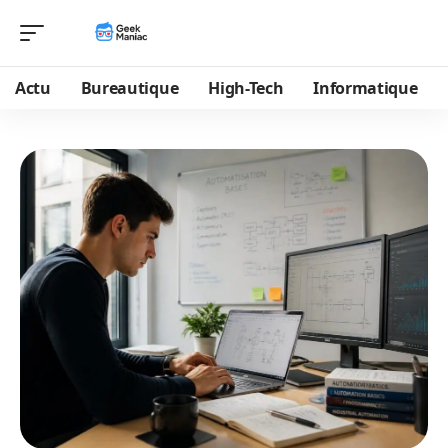
Actu
Bureautique
High-Tech
Informatique