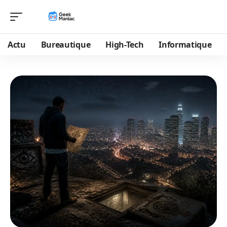
Actu
Bureautique
High-Tech
Informatique