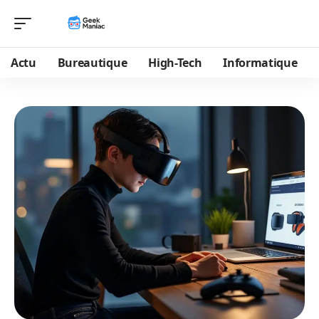
Actu
Bureautique
High-Tech
Informatique