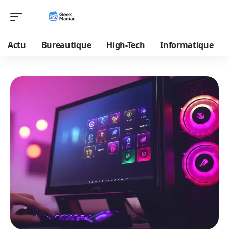
Actu
Bureautique
High-Tech
Informatique