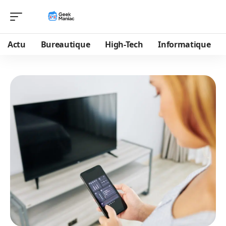
Actu
Bureautique
High-Tech
Informatique