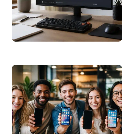
WEB
Les astuces pour réussir à mettre une image en
spoiler Discord à chaque fois