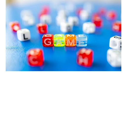
Jeux d’argent : apprentissages inattendus et
technologies de paiement innovantes
Contre toute attente, certains
jeux d’argent
permettent également de développer des
capacités intellectuelles
particulières. Au-delà