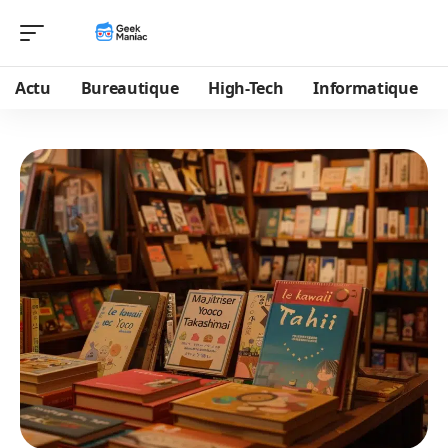
Actu
Bureautique
High-Tech
Informatique