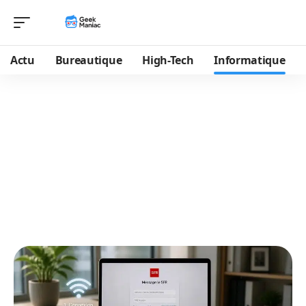
Actu
Bureautique
High-Tech
Informatique
Informatique