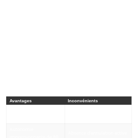
passive efficace. Un aspect non négligeable
pour une écoute prolongée.
Les avantages et inconvénients du casque
Audeze Maxwell
Pour offrir une vision complète du Audeze
Maxwell, il convient d’examiner ses avantages
et inconvénients. Voici un tableau synthétisant
les principales forces et faiblesses de ce
modèle :
Avantages
Inconvénients
Matriaux de
Poids relativement élevé
construction de luxe
Autonomie
Absence d’annulation active
impressionnante de 80