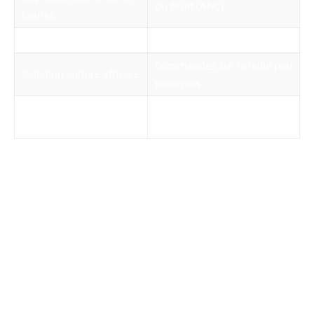
du bruit (ANC)
heures
Scène sonore massive
Prix relativement élevé
Commandes sur l’oreille peu
Isolation sonore efficace
pratiques
Qualité sonore
Coussinets chaud sous une
supérieure
utilisation prolongée
Les utilisateurs s’accordent à dire que la qualité
sonore supérieure fait oublier certaines des
faiblesses. Toutefois, il est intéressant de noter
que les remarques concernant le poids et la
praticité des commandes sont récurrentes,
indiquant qu’un potentiel travail d’optimisation
pourrait rendre ce casque encore plus
attrayant.