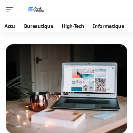
Actu
Bureautique
High-Tech
Informatique