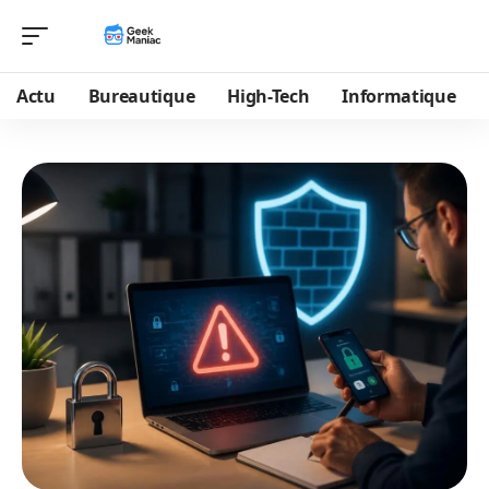
Actu
Bureautique
High-Tech
Informatique