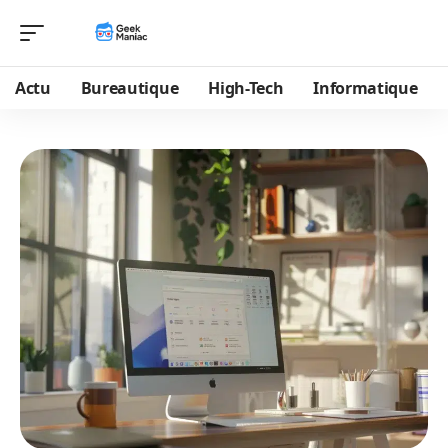
Actu
Bureautique
High-Tech
Informatique