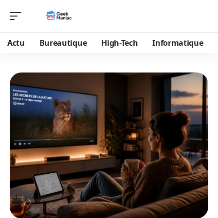
Actu
Bureautique
High-Tech
Informatique